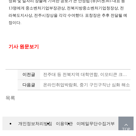
성화 및 일자리 창출에 기여한 공로가 큰 안정립 (유)이젠365 대표 등
13명에게 중소벤처기업부장관상, 전북지방중소벤처기업청장상, 전
라북도지사상, 전주시장상을 각각 수여했다. 표창장은 추후 전달될 예
정이다.
기사 원문보기
이전글
전주대 등 전북지역 대학연합, 이모티큰 크리에이터 창업캠프 성료
다음글
온라인취업박람회, 중기 구인구직난 심화 해소
목록
개인정보처리방침
이용약관
이메일무단수집거부
TOP