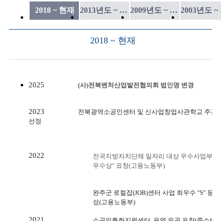
2018 ~ 현재
2013년도 ~ 2018년도
2009년도 ~ 2013년도
2
2018 ~ 현재
2025
(사)전북벤처산업발전협의회 법인명 변경
2023
전북광역소공인센터 및 신사업창업사관학교 주관
선정
2022
전국지방자치단체 일자리 대상 우수사업부문 
우수상" 표창(고용노동부)
완주군 로컬잡(JOB)센터 사업 최우수 "S" 등급
성(고용노동부)
2021
소공인특화지원센터 운영 유공 표창(중소벤