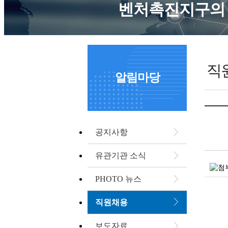
벤처촉진지구의 
직
알림마당
공지사항
유관기관 소식
PHOTO 뉴스
직원채용
보도자료