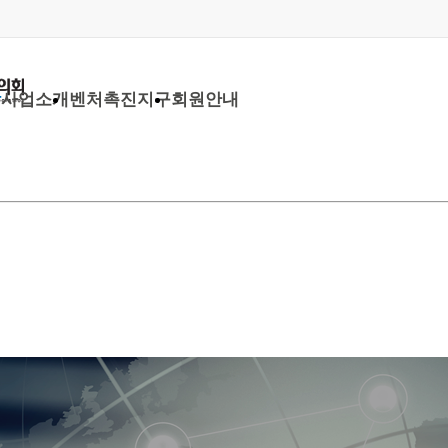
당
사업소개
벤처촉진지구
회원안내