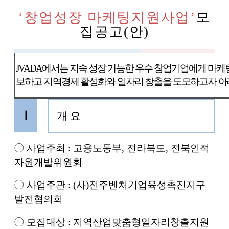
‘
창업성장 마케팅지원사업
’
모
집공고
(
안
)
JVADA
에서는 지속 성장 가능한 우수 창업기업에게 마
보하고 지역경제 활성화와 일자리 창출을 도모하고자 아
Ⅰ
개 요
◯
사업주최
:
고용노동부
,
전라북도
,
전북인적
자원개발위원회
◯
사업주관
: (
사
)
전주벤처기업육성촉진지구
발전협의회
◯
모집대상
: 지역산업맞춤형일자리창출지원