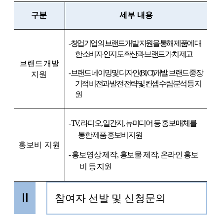
구분
세부 내용
-
창업기업의 브랜드 개발 지원을 통해 제품에 대
한 소비자 인지도 확산과 브랜드 가치 제고
브랜드개발
-
브랜드 네이밍 및 디자인
(BI, CI)
개발
,
브랜드 중장
지원
기적 비전과 발전 전략 및 컨셉 수립
∙
분석 등 지
원
- TV,
라디오
,
일간지
,
뉴미디어 등 홍보 매체를
통한 제품 홍보비 지원
홍보비 지원
-
홍보영상 제작
,
홍보물 제작
,
온라인 홍보
비 등 지원
Ⅱ
참여자 선발 및 신청문의