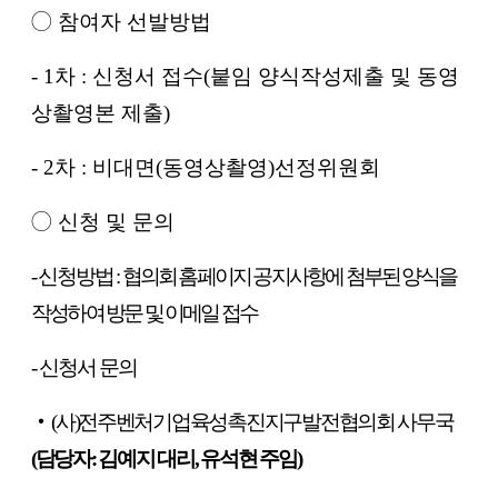
◯
참여자 선발방법
- 1
차
:
신청서 접수(붙임 양식작성제출 및 동영
상촬영본
제출)
- 2
차
:
비대면
(
동영상촬영
)
선정위원회
◯
신청 및 문의
-
신청방법
:
협의회 홈페이지 공지사항에 첨부된 양식을
작성하여 방문 및 이메일 접수
-
신청서 문의
(
사
)
전주벤처기업육성촉진지구발전협의회 사무국
‧
(
담당자
:
김예지 대리
,
유석현 주임
)