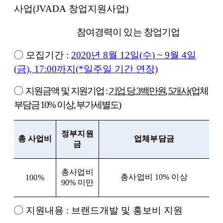
사업(JVADA 창업지원사업)
참여경력이 있는 창업기업
◯
모집기간
:
2020
년
8
월
12
일
(
수
) ~ 9월 4일
(
금
), 17:00
까지(*일주일 기간 연장)
◯
지
원금액 및 지원기업
:
기업 당
3
백만원
, 5
개사
(
업체
부담금
10%
이상
,
부가세별도
)
정부지원
총 사업비
업체부담금
금
총사업비
총사업비
10%
이상
100%
90%
미만
◯
지원내용
:
브랜드개발 및 홍보비 지원