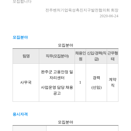
모집합니다
전주벤처기업육성촉진지구발전협의회 회장
2020-06-24
모집분야
모집분야
채용인
신입/경력(직
근무형
팀명
직무(모집분야)
원
급)
태
완주군 고용안정 일
자리센터
경력
계약
사무국
1
직
사업운영 담당 채용
(선임)
공고
응시자격
모집분야