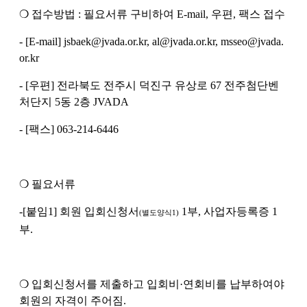
❍
접수방법
:
필요서류 구비하여
E-mail,
우편
,
팩스 접수
- [E-mail] jsbaek@jvada.or.kr, al@jvada.or.kr, msseo@jvada.
or.kr
- [
우편
]
전라북도 전주시 덕진구 유상로
67
전주첨단벤
처단지
5
동
2
층
JVADA
- [
팩스
] 063-214-6446
❍
필요서류
-[
붙임
1]
회원 입회신청서
1
부
,
사업자등록증
1
(
별도양식
1)
부
.
❍
입회신청서를 제출하고 입회비
·
연회비를 납부하여야
회원의 자격이 주어짐
.