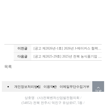
이전글
[공고 제2026년-1호] 2026년 J-메이커스 협력사 모집공고
다음글
[공고 제2025-29호] 2025년 전북 농식품기업 보건증 발급비 지원사업 모집 수정공고
목록
개인정보처리방침
이용약관
이메일무단수집거부
TOP
상호명 : (사)전북벤처산업발전협의회 /
(54852) 전북 전주시 덕진구 유상로67, 5동 /