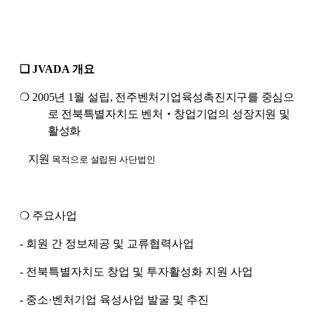
❏
JVADA
개요
❍
2005
년
1
월 설립
,
전주벤처기업육성촉진지구를 중심으
로 전북특별자치도 벤처
‧
창업기업의
성장지원 및
활성화
지원
목적으로 설립된 사단법인
❍
주요사업
-
회원 간 정보제공 및 교류협력사업
-
전북특별자치도 창업 및 투자활성화 지원 사업
-
중소
·
벤처기업 육성사업 발굴 및 추진