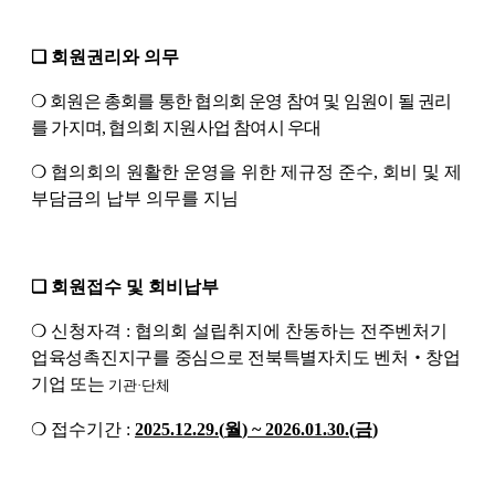
❏
회원권리와 의무
❍
회원은 총회를 통한 협의회 운영 참여 및 임원이 될 권리
를 가지며
,
협의회 지원사업 참여시 우대
❍
협의회의 원활한 운영을 위한 제규정 준수
,
회비 및 제
부담금의 납부 의무를 지님
❏
회원접수 및 회비납부
❍
신청자격
:
협
의회 설립취지에 찬동하는
전주벤처기
업육성촉진지구를 중심으로 전북특별자치도 벤처
‧
창업
기업 또는
기관
·
단체
❍
접수기간
:
2025.12.29.(
월
) ~ 2026.01.30.(
금
)