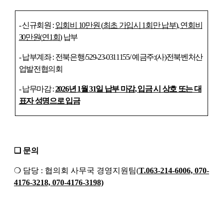
-
신규회원
:
입회비
10
만원
(
최초 가입시
1
회만 납부
),
연회비
30
만원
(
연
1
회
)
납부
-
납부계좌
:
전북은행
/529-23-0311155/
예금주
:
(
사
)
전북벤처산
업발전협의회
-
납무마감
:
2026
년
1
월
31
일 납부 마감
,
입금 시 상호 또는 대
표자 성명으로 입금
❏
문의
❍
담당
:
협의회 사무국 경영지원팀
(
T.063-214-6006, 070-
4176-3218, 070-4176-3198)