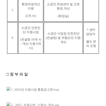
환경위생개선
소공인 위생관리 및 근로
지원
환경 개선
5
(2개 사)
(화장실)
소공인 안전진
* 센터
단 지원사업
소공인 사업장 안전진단
담당자
6
(컨설팅) 및 위험요인 지원
(컨설팅 10개 사
별도 문
개선
/ 개선 지원 6개
의 요청
사)
□
첨 부 파 일
1. 2025년 지원사업 통합공고문.hwp
2._2025_지원사업_신청서_양식.zip