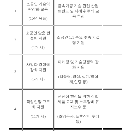
소공인 기술역
금속가공 기술 관련 산업
량강화 교육
1
트렌드 및 사례 위주의 교
육 추진
(15
명 목표
)
소공인 맞춤 컨
소공인 1:1 수요 맞춤 컨설
설팅 지원
2
팅 지원
(4
개 사
)
마케팅 및 기술경쟁력 강
사업화 경쟁력
화 지원
강화 지원
3
(
리플릿
, 영상,
설계
/
역설
(5
개 사
)
계
,
인증 등
)
생산성 향상을 위한 작업
작업현장 고도
제품 교체 및 노후장비 유
화 지원
지보수 등
4
(11
개 사
)
(조명공사, 노후장비 수리
등)