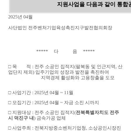
지원사업을 다음과 같이 통합공
2025년 04월
사단법인 전주벤처기업육성촉진지구발전협의회장
***** 다 음 *****
□
목 적
:
전주 소공인 집적지(팔복동 및 인근
지역, 산
업단지 제외) 입주기업의 성장과 발전을 촉진하여
지역경제 활성화와
고용창출을 도모
□
사업기간
:
2025년 04월 ~ 11월
□ 모집기간 :
2025년 04월 ~ 자금 소진 시까지
□ 지원대상 :
전주 소공인 집적지(
전북특별자치도 전주
시 덕진구 내
) 금속가공 업체
□
사업주최
:
전북지방
중소벤처기업청, 소상공인시장진