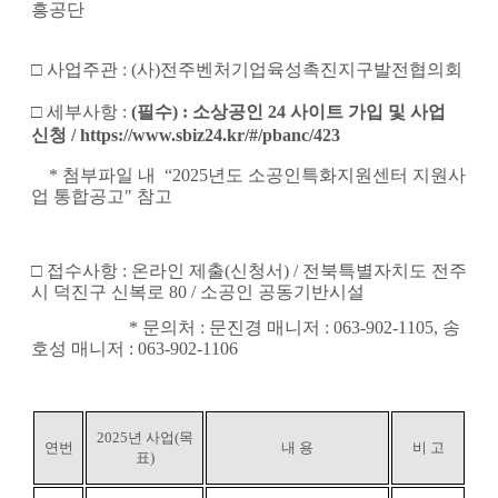
흥공단
□
사업주관
:
(사)전주벤처기업육성촉진지구발전협의회
□
세부사항
:
(필수) : 소상공인 24 사이트 가입 및 사업
신청 /
https://www.sbiz24.kr/#/pbanc/423
* 첨부파일 내 “2025년도 소공인특화지원센터 지원사
업 통합공고" 참고
□
접수사항
:
온라인
제출(신청서) / 전북특별자치도 전주
시 덕진구 신복로 80 / 소공인 공동기반시설
* 문의처 : 문진경 매니저 : 063-902-1105, 송
호성 매니저 : 063-902-1106
2025
년 사업
(
목
연번
내 용
비 고
표
)