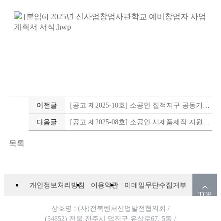
[붙임6] 2025년 신사업창업사관학교 예비창업자 사업
계획서 서식.hwp
이전글
[공고 제2025-10호] 소공인 집적지구 공동기반시설 '전주대장간' 운영위원회 운영위원 2차 모집공고
다음글
[공고 제2025-08호] 소공인 시제품제작 지원사업 참여기업 추가 모집공고
목록
개인정보처리방침
이용약관
이메일무단수집거부
TOP
상호명 : (사)전북벤처산업발전협의회 /
(54852) 전북 전주시 덕진구 유상로67, 5동 /