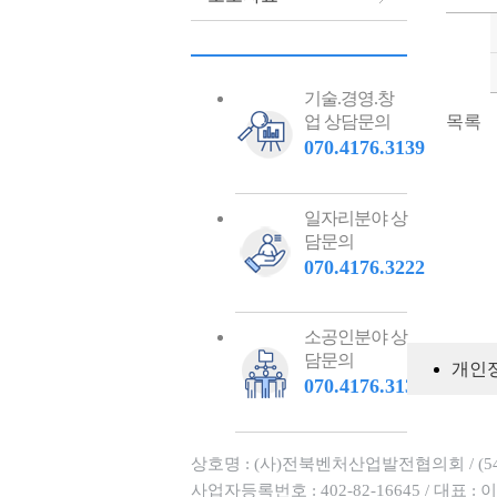
기술.경영.창
목록
업 상담문의
070.4176.3139
일자리분야 상
담문의
070.4176.3222
소공인분야 상
담문의
개인
070.4176.3138
상호명 : (사)전북벤처산업발전협의회 /
(
사업자등록번호 : 402-82-16645 /
대표 : 이