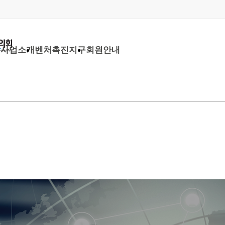
당
사업소개
벤처촉진지구
회원안내