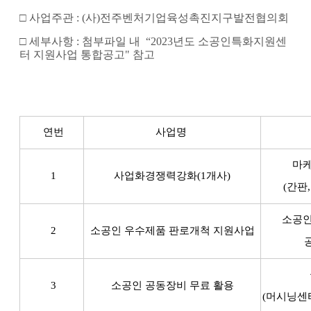
□
사업주관
:
(사)전주벤처기업육성촉진지구발전협의회
□
세부사항
:
첨부파일 내 “2023년도 소공인특화지원센
터 지원사업 통합공고" 참고
연번
사업명
마케
1
사업화경쟁력강화(1
개사)
(간판
소공인
2
소공인 우수제품 판로개척 지원사업
3
소공인 공동장비 무료 활용
(머
시닝센터