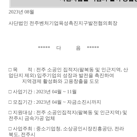
2023년 08월
사단법인 전주벤처기업육성촉진지구발전협의회장
***** 다 음 *****
□
목 적
:
전주 소공인 집적지(팔복동 및 인근
지역, 산
업단지 제외) 입주기업의 성장과 발전을 촉진하여
지역경제 활성화와
고용창출을 도모
□
사업기간
:
2023년 04월 ~ 11월
□ 모집기간 :
2023년 04월 ~ 자금소진시까지
□ 지원대상 :
전주 소공인집적지(팔복동 및 인근지역) 및
전주시 금속가공 업체
□
사업주최
:
중소기업청, 소상공인시장진흥공단, 전라
북도, 전주시