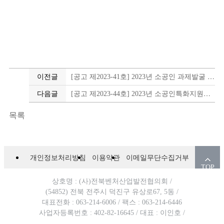
이전글
[공고 제2023-41호] 2023년 소공인 과제발굴 지원사업 모집공고
다음글
[공고 제2023-44호] 2023년 소공인특화지원센터 지원사업 10월 통합공고[추가모집]
목록
개인정보처리방침
이용약관
이메일무단수집거부
TOP
상호명 : (사)전북벤처산업발전협의회 /
(54852) 전북 전주시 덕진구 유상로67, 5동 /
대표전화 : 063-214-6006 /
팩스 : 063-214-6446
사업자등록번호 : 402-82-16645 /
대표 : 이인호 /