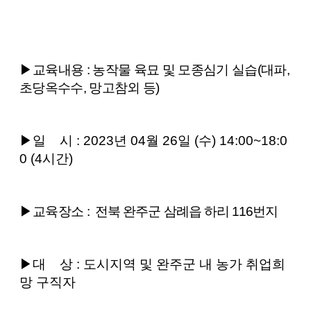
▶
교육내용
: 농작물 육묘 및 모종심기 실습(대파,
초당옥수수, 망고참외 등)
▶
일
시
: 2023
년 04
월 26
일
(수)
14:00~18:0
0 (4시간)
▶
교육장소
:
전북 완주군 삼례읍 하리 116번지
▶
대
상 : 도시지역 및 완주군 내 농가 취업희
망 구직자