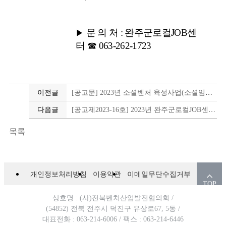
문 의 처
:
완주군로컬
JOB
센
▶
터
☎
063-262-1723
이전글
[공고문] 2023년 소셜벤처 육성사업(소셜임팩트 퓨처레이팅 프로그램) 참여기업 모집(연장)
다음글
[공고제2023-16호] 2023년 완주군로컬JOB센터 농가일자리 지원사업 운영 공고
목록
개인정보처리방침
이용약관
이메일무단수집거부
TOP
상호명 : (사)전북벤처산업발전협의회 /
(54852) 전북 전주시 덕진구 유상로67, 5동 /
대표전화 : 063-214-6006 /
팩스 : 063-214-6446