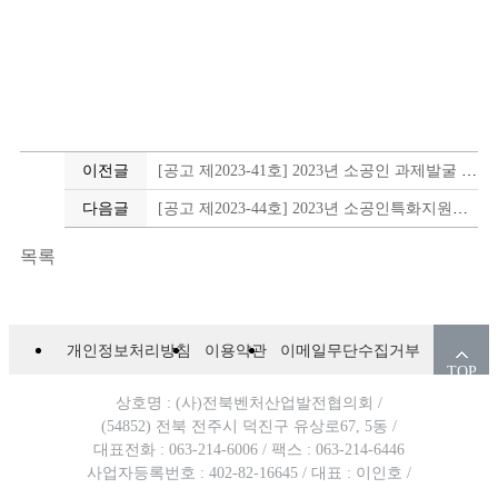
이전글
[공고 제2023-41호] 2023년 소공인 과제발굴 지원사업 모집공고
다음글
[공고 제2023-44호] 2023년 소공인특화지원센터 지원사업 10월 통합공고[추가모집]
목록
개인정보처리방침
이용약관
이메일무단수집거부
TOP
상호명 : (사)전북벤처산업발전협의회 /
(54852) 전북 전주시 덕진구 유상로67, 5동 /
대표전화 : 063-214-6006 /
팩스 : 063-214-6446
사업자등록번호 : 402-82-16645 /
대표 : 이인호 /