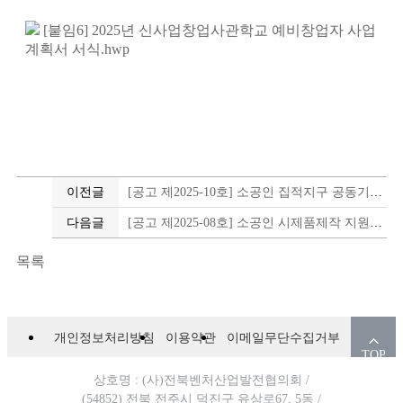
[붙임6] 2025년 신사업창업사관학교 예비창업자 사업
계획서 서식.hwp
이전글
[공고 제2025-10호] 소공인 집적지구 공동기반시설 '전주대장간' 운영위원회 운영위원 2차 모집공고
다음글
[공고 제2025-08호] 소공인 시제품제작 지원사업 참여기업 추가 모집공고
목록
개인정보처리방침
이용약관
이메일무단수집거부
TOP
상호명 : (사)전북벤처산업발전협의회 /
(54852) 전북 전주시 덕진구 유상로67, 5동 /