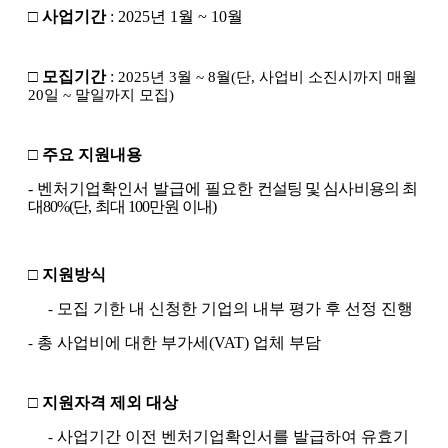
□
사업기간
: 2025
년
1
월
~ 10
월
□
모집기간
:
2025
년
3
월
~ 8
월
(
단
,
사업비 소진시까지 매월
20
일
~
말일까지 모집
)
□
주요 지원내용
-
벤처기업확인서 발급에 필요한
컨설팅 및 심사비용의 최
대
80%(
단
,
최대
100
만원 이내
)
□
지원방식
모집 기한 내 신청한 기업의 내부 평가 후 선정 진행
-
총 사업비에 대한 부가세
(VAT)
업체 부담
-
□
지원자격 제외 대상
사업기간 이전 벤처기업확인서를 발급하여 유효기
-