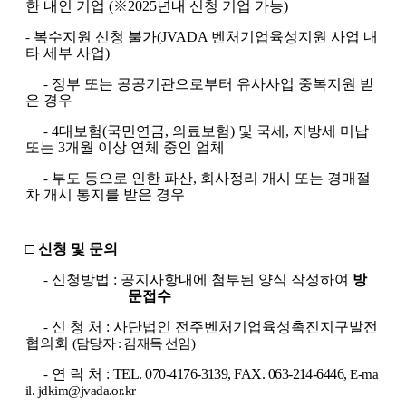
한 내인 기업
(
※
2025
년내 신청 기업 가능
)
복수지원 신청 불가
(JVADA
벤처기업육성지원 사업 내
-
타 세부 사업
)
정부 또는 공공기관으로부터 유사사업 중복지원 받
-
은 경우
4
대보험
(
국민연금
,
의료보험
)
및 국세
,
지방세 미납
-
또는
3
개월 이상 연체 중인 업체
부도 등으로 인한 파산
,
회사정리 개시 또는 경매절
-
차 개시 통지를 받은 경우
□
신청 및 문의
신청방법
:
공지사항내에 첨부된 양식 작성하여
방
-
문접수
신 청 처
:
사단법인 전주벤처기업육성촉진지구발전
-
협의회
(
담당자
:
김재득 선임
)
연 락 처
:
TEL. 070-4176-3139, FAX. 063-214-6446,
-
E-ma
il. jdkim@jvada.or.kr