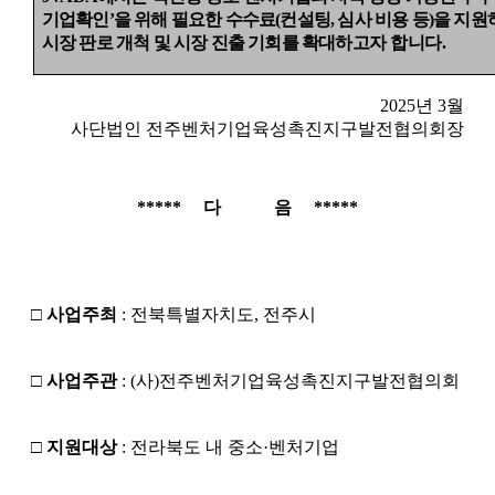
기업확인
’
을 위해 필요한 수수료
(
컨설팅
,
심사 비용 등
)
을 지원
시장 판로 개척 및 시장 진출 기회를 확대
하고자 합니다
.
2025
년
3
월
사단법인 전주벤처기업육성촉진지구발전협의회장
*****
다
음
*****
□
사업주최
:
전북특별자치도
,
전주시
□
사업주관
: (
사
)
전주벤처기업육성촉진지구발전협의회
□
지원대상
:
전라북도 내 중소
·
벤처기업