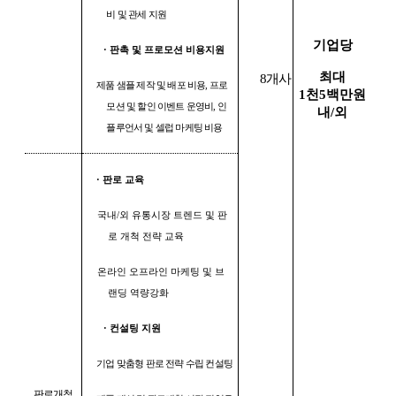
비 및 관세 지원
기업당
·
판촉 및 프로모션 비용지원
최대
8
개사
제품 샘플 제작 및 배포 비용
,
프로
1
천5
백만원
모션 및 할인 이벤트 운영비
,
인
내
/
외
플루언서 및 셀럽 마케팅 비용
·
판로 교육
국내
/
외 유통시장 트렌드 및 판
로 개척 전략 교육
온라인 오프라인 마케팅 및 브
랜딩 역량강화
·
컨설팅 지원
기업 맞춤형 판로 전략 수립 컨설팅
판로개척