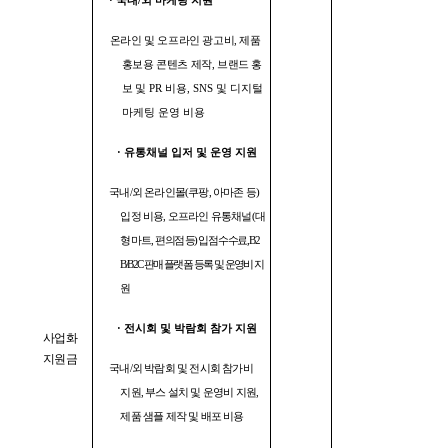
·
국내
/
외 마케팅 지원
온라인 및 오프라인 광고비
,
제품
홍보용 콘텐츠 제작
,
브랜드 홍
보
및
PR
비용
, SNS
및 디지털
마케팅 운영 비용
·
유통채널 입저 및 운영 지원
국내
/
외 온라인몰
(
쿠팡
,
아마존 등
)
입정 비용
,
오프라인 유통채널
(
대
형마트
,
편의점 등
)
입점 수수료
, B2
B/B2C
판매 플랫폼 등록 및 운영비 지
원
·
전시회 및 박람회 참가 지원
사업화
지원금
국내
/
외 박람회 및 전시회 참가비
지원
,
부스 설치 및 운영비 지원
,
제품 샘플 제작 및 배포 비용