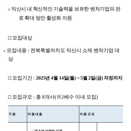
익산시 내
혁신적인 기술력을 보유한 벤처기업의 판
○
로 확대 방안 활성화 지원
□
모집대상
모집내용
:
전북특별자치도 익산시 소재 벤처기업 대
○
상
□
모집기간
:
2025
년
4
월
14
일
(
월
) ~ 5
월
2
일
(
금
)
자정까지
□
모집규모
:
총
8
개사
(
※
2
배수 이내 모집
)
구분
지원내용
지원규모