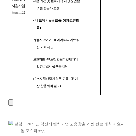
제품 개선 및 판로개척 시장 진입을
지원사업
위한 전문가 코칭
프로그램
·
네트워킹
&
워크숍
(
성과교류회
등
)
유통사 투자자
,
바이어와의 네트워
킹 기회 제공
오프라인
MD
초청 간담회 및 벤처기
업 간 파트너쉽 구축 지원
(
단
:
지원선정기업은 고용
1
명 이
상 창출해야 한다
)
붙임 1. 2025년 익산시 벤처기업 고용창출 기반 판로 개척 지원사
업 포스터.png