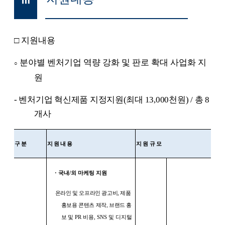
□
지원내용
분야별 벤처기업 역량 강화 및 판로 확대 사업화 지
○
원
-
벤처기업 혁신제품 지정지원
(
최대
13,000
천원
) /
총
8
개사
구분
지원내용
지원규모
·
국내
/
외 마케팅 지원
온라인 및 오프라인 광고비
,
제품
홍보용 콘텐츠 제작
,
브랜드 홍
보
및
PR
비용
, SNS
및 디지털