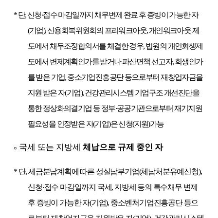
*
단
,
신청
·
접수 마감일까지 채무변제 완료 후 증빙이 가능한 자
(
기업
),
신용회복위원회의 프리워크아웃
,
개인워크아웃 제
도에서 채무조정합의서를 체결한 경우
,
법원의 개인회생제
도에서 변제계획인가를 받거나 파산면책 선고자
,
회생인가
를 받은 기업
,
중소기업진흥공단 등으로부터 재창업자금을
지원 받은 자
(
기업
),
건강관리시스템 기업구조 개선진단을
통한 정상화의결기업 등 정부
·
공공기관으로부터 재기지원
필요성을 인정받은 자
(
기업
)
은 신청
(
지원
)
가능
국세 또는 지방세
체납으로 규제 중인 자
○
*
단
,
세금분납계획에 따른 성실납부기업
(
체납처분유예신청
),
신청
·
접수 마감일까지 국세
,
지방세 등의 특수채무 변제
후 증빙이 가능한 자
(
기업
),
중소벤처기업진흥공단 등으