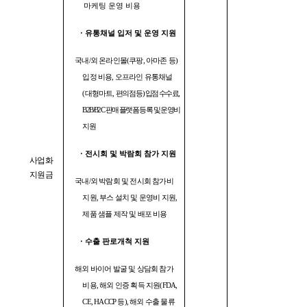
마케팅 운영 비용
·
유통채널 입저 및 운영 지원
국내
/
외 온라인몰
(
쿠팡
,
아마존 등
)
입정 비용
,
오프라인 유통채널
(
대형마트
,
편의점 등
)
입점 수수료
,
B2B/B2C
판매 플랫폼 등록 및 운영비
지원
·
전시회 및 박람회 참가 지원
사업화
지원금
국내
/
외 박람회 및 전시회 참가비
지원
,
부스 설치 및 운영비 지원
,
제품 샘플 제작 및 배포 비용
·
수출 판로개척 지원
해외 바이어 발굴 및 상담회 참가
비용
,
해외 인증 획득 지원
(FDA,
CE, HACCP
등
),
해외 수출 물류