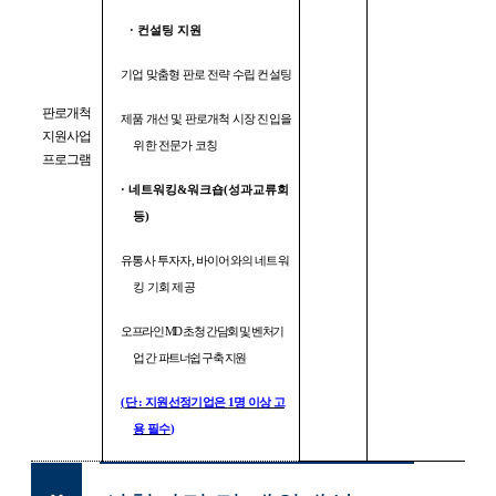
·
컨설팅 지원
기업 맞춤형 판로 전략 수립 컨설팅
판로개척
제품 개선 및 판로개척 시장 진입을
지원사업
위한 전문가 코칭
프로그램
·
네트워킹
&
워크숍
(
성과교류회
등
)
유통사 투자자
,
바이어와의 네트워
킹 기회 제공
오프라인
MD
초청 간담회 및 벤처기
업 간 파트너쉽 구축 지원
(
단
:
지원선정기업은
1
명 이상 고
용 필수
)