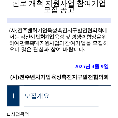
판로 개척 지원사업 참여기업
모집 공고
(
사
)
전주벤처기업육성촉진지구발전협의회에
서는 익산시
벤처기업
육성 및
경쟁력 향상을 위
하여 판로확대 지원사업의
참여기업을 모집하
오니 많은
관심과 참여
바랍
니다
.
2025
년
4
월
9
일
(
사
)
전주벤처기업육성촉진지구발전협의회
모집개요
Ⅰ
□
사업목적