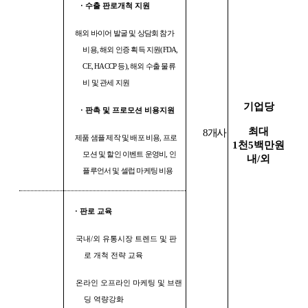
·
수출 판로개척 지원
해외 바이어 발굴 및 상담회 참가
비용
,
해외 인증 획득 지원
(FDA,
CE, HACCP
등
),
해외 수출 물류
비 및 관세 지원
기업당
·
판촉 및 프로모션 비용지원
최대
8
개사
제품 샘플 제작 및 배포 비용
,
프로
1
천5
백만원
모션 및 할인 이벤트 운영비
,
인
내
/
외
플루언서 및 셀럽 마케팅 비용
·
판로 교육
국내
/
외 유통시장 트렌드 및 판
로 개척 전략 교육
온라인 오프라인 마케팅 및 브랜
딩 역량강화