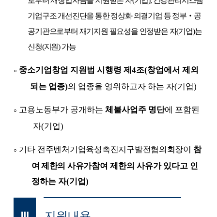
로부터 재창업자금을 지원받은 자
(
기업
),
건강관리시스템
기업구조 개선진단을 통한 정상화 의결기업 등 정부
‧
공
공기관으로부터 재기지원 필요성을 인정받은 자
(
기업
)
는
신청
(
지원
)
가능
중소기업창업 지원법 시행령 제
4
조
(
창업에서 제외
○
되는 업종
)
의 업종을 영위하고자 하는 자
(
기업
)
고용노동부가 공개하는
체불사업주 명단
에 포함된
○
자
(
기업
)
기타
전주벤처기업육성촉진지구발전협의회장이
참
○
여 제한의 사유가
참여 제한의 사유가 있다고 인
정하는 자
(
기업
)
지원내용
Ⅲ