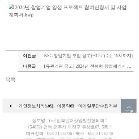
2024년 창업기업 양성 프로젝트 참여신청서 및 사업
계획서.hwp
이전글
KSC 창업기업 모집 공고(~3.27.(수), 15시까지)
다음글
[유관기관 공고] 2024년 전북형 창업패키지 창업기업 모집(~3.20./16:00 까지)
목록
개인정보처리방침
이용약관
이메일무단수집거부
TOP
상호명 : (사)전북벤처산업발전협의회 /
(54852) 전북 전주시 덕진구 유상로67, 5동 /
대표전화 : 063-214-6006 /
팩스 : 063-214-6446