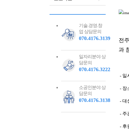
기술.경영.창
업 상담문의
070.4176.3139
전주
과 
일자리분야 상
담문의
070.4176.3222
- 일시
소공인분야 상
- 
담문의
070.4176.3138
- 대
- 
- 후