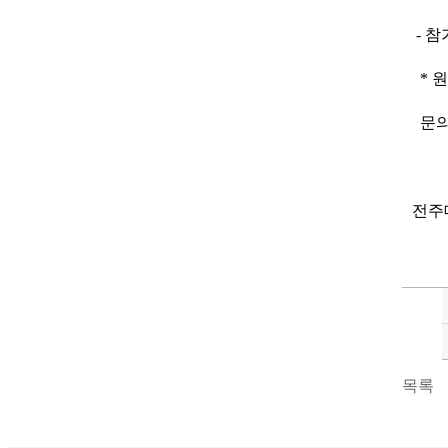
- 참가
* 원
문의처
전주
목록