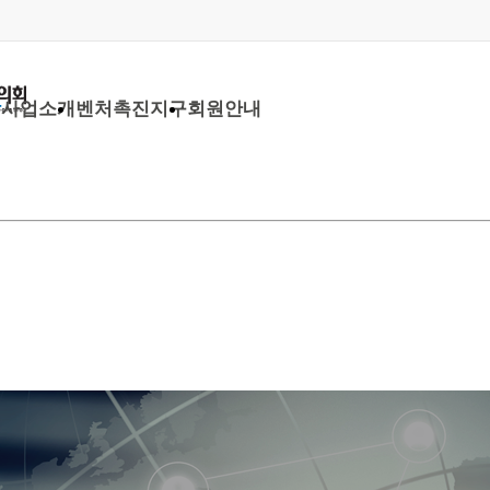
당
사업소개
벤처촉진지구
회원안내