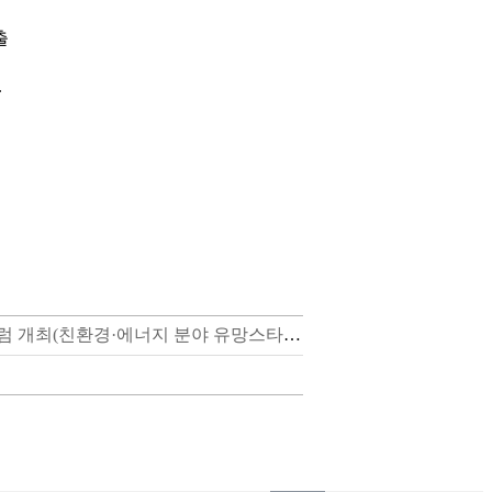
출
.
[전북창조경제혁신센터] 제1차 전북벤처투자포럼 개최(친환경·에너지 분야 유망스타트업 IR, 소풍벤처스 투자자 인사이트 등)