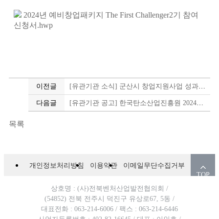
2024년 예비창업패키지 The First Challenger2기 참여
신청서.hwp
이전글
[유관기관 소식] 군산시 창업지원사업 성과공유회(12월 16일 월요일 16시부터)
다음글
[유관기관 공고] 한국탄소산업진흥원 2024년 창업도약 패키지 지원사업 창업기업 모집공고(~3.19, 16시까지)
목록
개인정보처리방침
이용약관
이메일무단수집거부
TOP
상호명 : (사)전북벤처산업발전협의회 /
(54852) 전북 전주시 덕진구 유상로67, 5동 /
대표전화 : 063-214-6006 /
팩스 : 063-214-6446