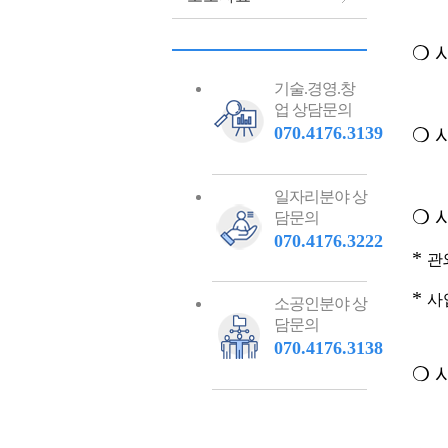
❍
기술.경영.창
업 상담문의
070.4176.3139
❍
일자리분야 상
❍
담문의
070.4176.3222
*
관
*
사
소공인분야 상
담문의
070.4176.3138
❍