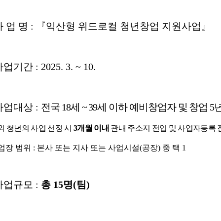
사 업 명
:
『
익산형 위드로컬 청년창업 지원사업
』
사업기간
: 2025. 3. ~ 10.
사업대상
:
전국
18
세
~ 39
세 이하 예비창업자 및 창업
5
외 청년의 사업 선정 시
3
개월
이내
관내 주소지 전입 및 사업자등록 
업장 범위
:
본사 또는 지사 또는 사업시설
(
공장
)
중 택
1
사업규모
:
총
15
명
(
팀
)