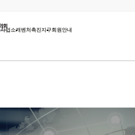
당
사업소개
벤처촉진지구
회원안내