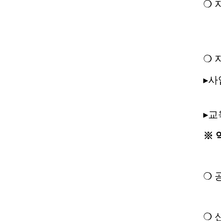
❍
❍
▸
사
▸
교
※
❍
❍