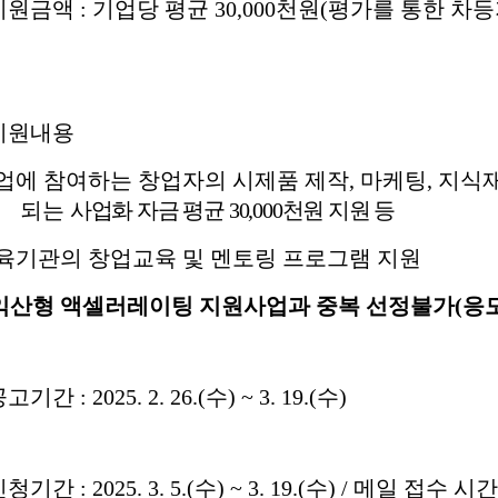
지원금액
:
기업당 평균
30,000
천원
(
평가를 통한 차등
지원내용
업에 참여하는 창업자의 시제품 제작
,
마케팅
,
지식
되는
사업화 자금 평균
30,000
천원 지원 등
육기관의 창업교육 및 멘토링 프로그램 지원
익산형 액셀러레이팅 지원사업과 중복 선정불가
(
응
공고기간
: 2025. 2. 26.(
수
) ~ 3. 19.(
수
)
신청기간
: 2025. 3. 5.(
수
) ~ 3. 19.(
수
) /
메일 접수 시간