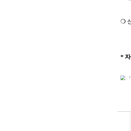
❍
* 
『