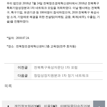
우리 법인은
2018
년
7
월
24
일 전북창조경제혁신센터에서
2018
년 전북특구
특화기업성장분과
1
차 네트워크 모임을 개최하였다
.
이날 행사에는 전북특
구
,
특구기업
,
유관기관 등
100
여명이 참석하였으며
, 2018
전북특구 육성사
업 소개
,
기업애로 해결을 위한 컨설팅
(
마케팅
,
금융
,
회계
(
세무
),
수출입
,
기
술
)
을 진행하였다
.
*
일자
: 2018.07.24.
*
장소
:
전북창조경제혁신센터
2
층 교육장
(
전주 효자동
)
이전글
전북특구육성자문단 1차 포럼
다음글
창업성장지원분과 1차 정기 네트워크
목록
개인정보처리방침
이용약관
이메일무단수집거부