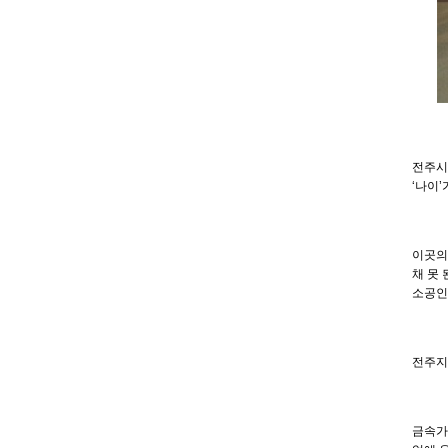
전주시
‘
나이
’
이곳의
채 못 
소공인
전주지
금속가