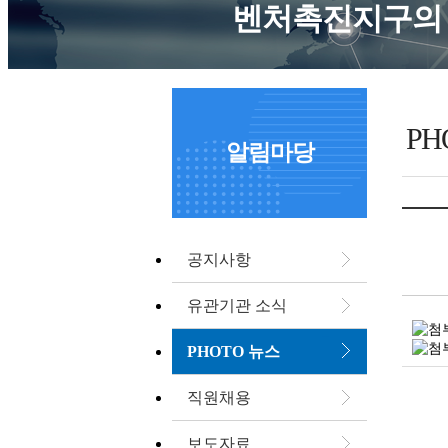
벤처촉진지구의 
PH
알림마당
공지사항
유관기관 소식
PHOTO 뉴스
직원채용
보도자료