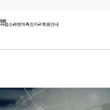
당
사업소개
벤처촉진지구
회원안내