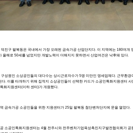
 덕진구 팔복동은 국내에서 가장 오래된 금속가공 산업단지다
.
이 지역에는
180
여개 
가 올해로
50
세를 넘었지만 개발노력이 더해지지 못하면서 산업여건은 낙후돼 있다
.
 구성원인 소상공인들의 대다수는 상시근로자수가
5
명 미만인 영세업체다
.
근무환경이
된다
.
이를 타개하기 위해 집적지 소상공인들이 선택한 카드가 소공인특화지원센터 
특화지원센터
(
이하 센터
)
가 개원했다
.
역 금속가공 소공인들을 위한 지원센터가
25
일 팔복동 첨단벤처단지에 문을 열었다
.
공 소공인특화지원센터는
4
월 전주시와 전주벤처기업육성촉진지구발전협의회가 공