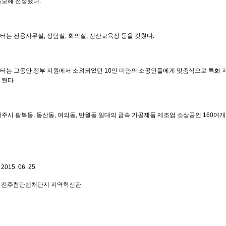
응모해 선정됐다
.
터는 전용사무실
,
상담실
,
회의실
,
전산교육장 등을 갖췄다
.
터는 그동안 정부 지원에서 소외되었던
10
인 미만의 소공인들에게 맞춤식으로 특화 
 된다
.
전주시 팔복동
,
동산동
,
여의동
,
반월동 일대의 금속 가공제품 제조업 소상공인
160
여개
: 2015. 06. 25
:
전주첨단벤처단지 지역혁신관