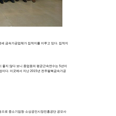
영세 금속가공업체가 집적지를 이루고 있다
.
집적지
 좋지 않다 보니 종업원의 평균근속연수는
5
년이
사업이다
.
이곳에서 지난
2015
년 전주팔복금속가공
동으로 중소기업청
·
소상공인시장진흥공단 공모사