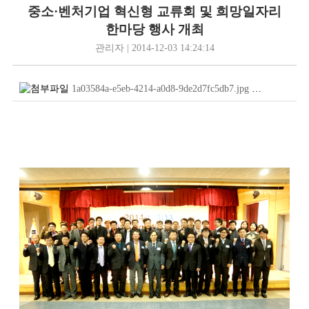
중소·벤처기업 혁신형 교류회 및 희망일자리
한마당 행사 개최
관리자 | 2014-12-03 14:24:14
1a03584a-e5eb-4214-a0d8-9de2d7fc5db7.jpg
(437.9
KB
)