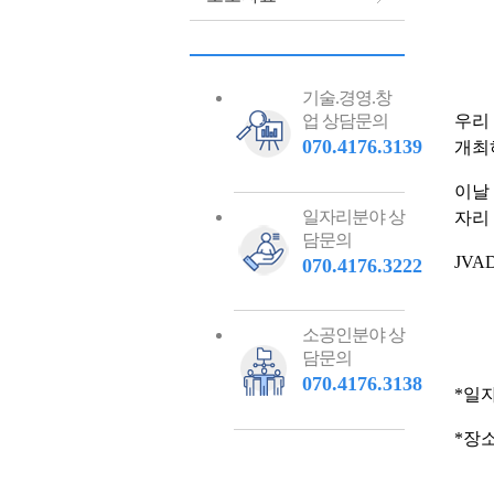
기술.경영.창
우리 
업 상담문의
070.4176.3139
개최
이날
일자리분야 상
자리
담문의
JV
070.4176.3222
소공인분야 상
담문의
070.4176.3138
*일자 
*장