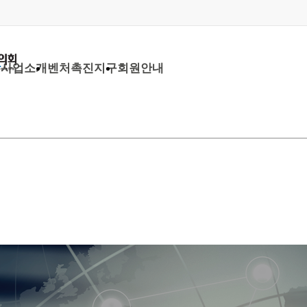
당
사업소개
벤처촉진지구
회원안내