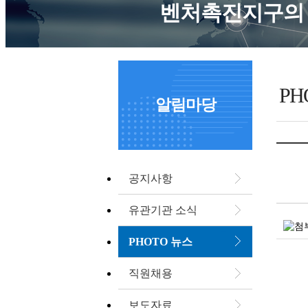
벤처촉진지구의 
PH
알림마당
공지사항
유관기관 소식
PHOTO 뉴스
직원채용
보도자료